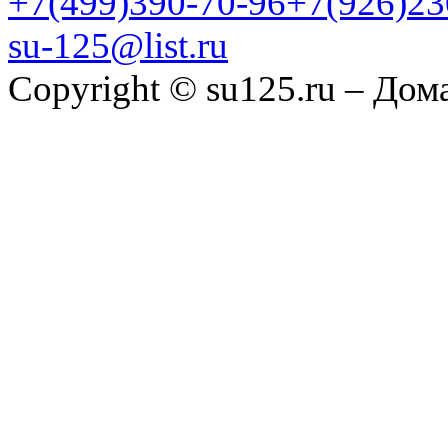
+7(499)390-70-96
+7(926)23
su-125@list.ru
Copyright © su125.ru – Дом